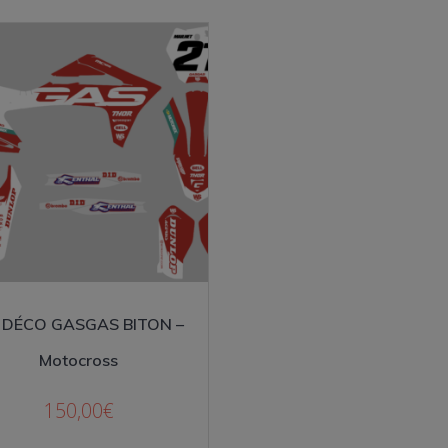
T DÉCO GASGAS BITON –
Motocross
150,00
€