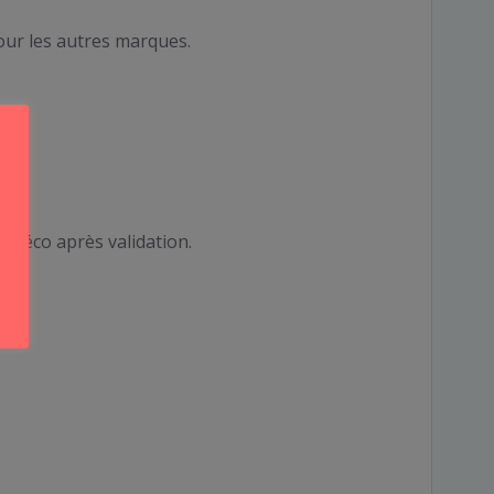
our les autres marques.
a déco après validation.