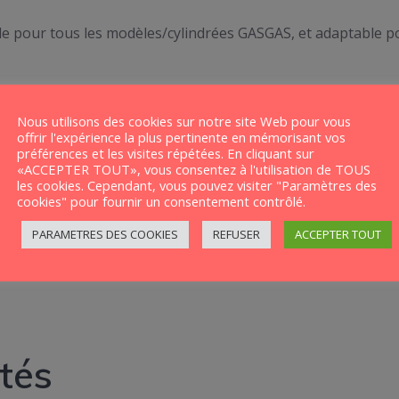
e pour tous les modèles/cylindrées GASGAS, et adaptable p
Nous utilisons des cookies sur notre site Web pour vous
offrir l'expérience la plus pertinente en mémorisant vos
préférences et les visites répétées. En cliquant sur
«ACCEPTER TOUT», vous consentez à l'utilisation de TOUS
les cookies. Cependant, vous pouvez visiter "Paramètres des
ur vous une maquette (modifiable si besoin), et imprimons l
cookies" pour fournir un consentement contrôlé.
PARAMETRES DES COOKIES
REFUSER
ACCEPTER TOUT
tés