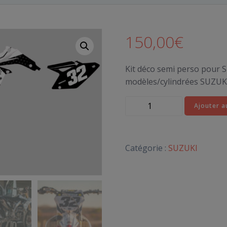
150,00
€
Kit déco semi perso pour 
modèles/cylindrées SUZUKI
quantité
Ajouter a
de
KIT
DÉCO
Catégorie :
SUZUKI
SUZUKI
NB
x
WS
-
Motocross